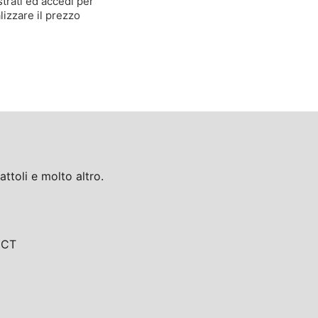
trati ed accedi per
lizzare il prezzo
toli e molto altro.
, CT