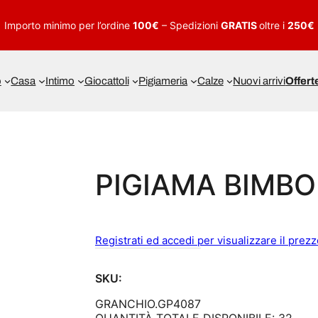
Importo minimo per l’ordine
100€
– Spedizioni
GRATIS
oltre i
250€
o
Casa
Intimo
Giocattoli
Pigiameria
Calze
Nuovi arrivi
Offert
PIGIAMA BIMBO
Registrati ed accedi per visualizzare il prez
SKU:
GRANCHIO.GP4087