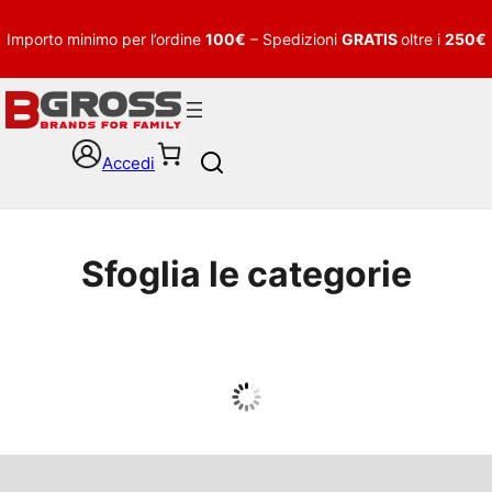
Importo minimo per l’ordine
100€
– Spedizioni
GRATIS
oltre i
250€
Accedi
S
e
a
r
c
Sfoglia le categorie
h
UOMO
Guarda tutto