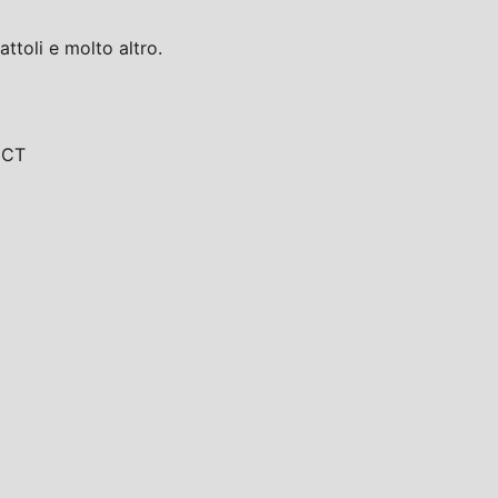
toli e molto altro.
, CT