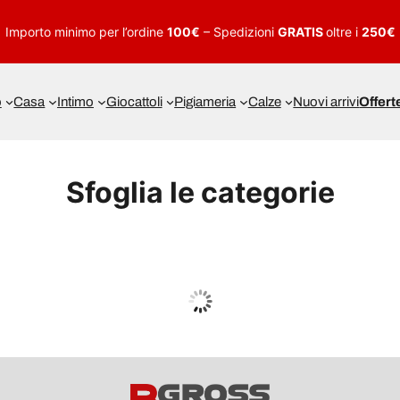
Importo minimo per l’ordine
100€
– Spedizioni
GRATIS
oltre i
250€
o
Casa
Intimo
Giocattoli
Pigiameria
Calze
Nuovi arrivi
Offert
Sfoglia le categorie
UOMO
Guarda tutto