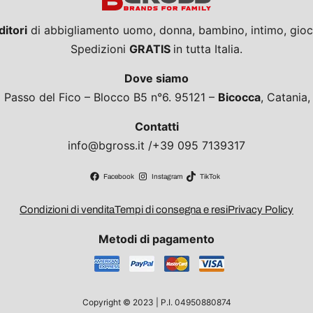
ditori
di abbigliamento uomo, donna, bambino, intimo, giocat
Spedizioni
GRATIS
in tutta Italia.
Dove siamo
a Passo del Fico – Blocco B5 n°6. 95121 –
Bicocca
, Catania
Contatti
info@bgross.it /+39 095 7139317
Facebook
Instagram
TikTok
Condizioni di vendita
Tempi di consegna e resi
Privacy Policy
Metodi di pagamento
Copyright © 2023 | P.I. 04950880874