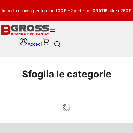
Importo minimo per l’ordine
100€
– Spedizioni
GRATIS
oltre i
250€
Accedi
S
e
a
r
c
Sfoglia le categorie
h
UOMO
Guarda tutto