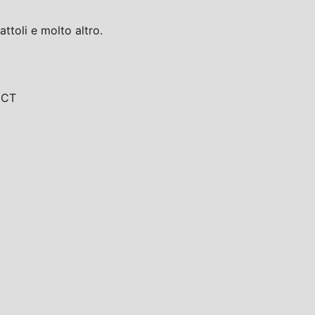
toli e molto altro.
, CT