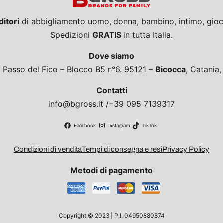
ditori
di abbigliamento uomo, donna, bambino, intimo, giocat
Spedizioni
GRATIS
in tutta Italia.
Dove siamo
a Passo del Fico – Blocco B5 n°6. 95121 –
Bicocca
, Catania
Contatti
info@bgross.it /+39 095 7139317
Facebook
Instagram
TikTok
Condizioni di vendita
Tempi di consegna e resi
Privacy Policy
Metodi di pagamento
Copyright © 2023 | P.I. 04950880874