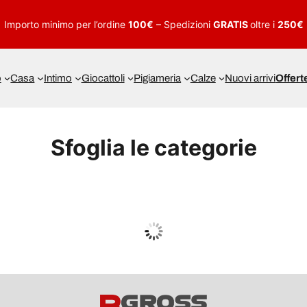
Importo minimo per l’ordine
100€
– Spedizioni
GRATIS
oltre i
250€
o
Casa
Intimo
Giocattoli
Pigiameria
Calze
Nuovi arrivi
Offert
Sfoglia le categorie
UOMO
Guarda tutto