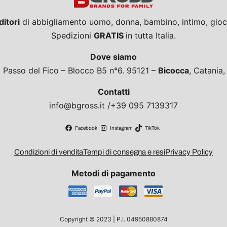
ditori
di abbigliamento uomo, donna, bambino, intimo, giocat
Spedizioni
GRATIS
in tutta Italia.
Dove siamo
a Passo del Fico – Blocco B5 n°6. 95121 –
Bicocca
, Catania
Contatti
info@bgross.it /+39 095 7139317
Facebook
Instagram
TikTok
Condizioni di vendita
Tempi di consegna e resi
Privacy Policy
Metodi di pagamento
Copyright © 2023 | P.I. 04950880874