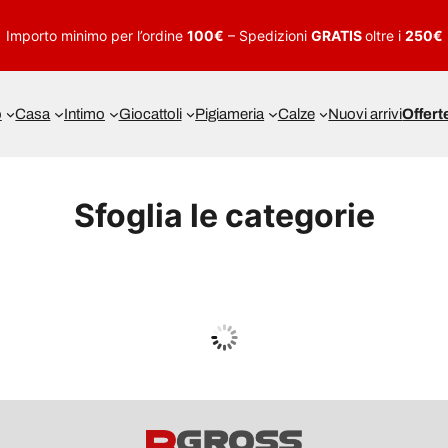
Importo minimo per l’ordine
100€
– Spedizioni
GRATIS
oltre i
250€
o
Casa
Intimo
Giocattoli
Pigiameria
Calze
Nuovi arrivi
Offert
Sfoglia le categorie
UOMO
Guarda tutto