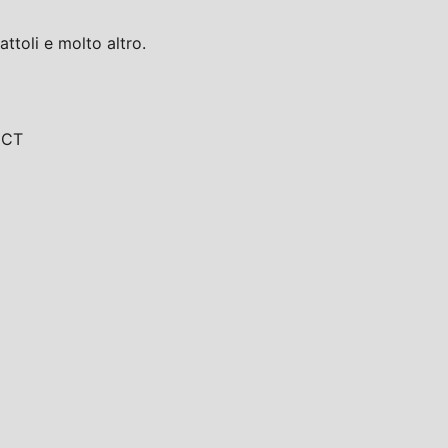
toli e molto altro.
, CT