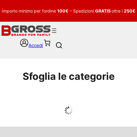
Importo minimo per l’ordine
100€
– Spedizioni
GRATIS
oltre i
250€
Accedi
S
e
a
r
c
Sfoglia le categorie
h
UOMO
Guarda tutto