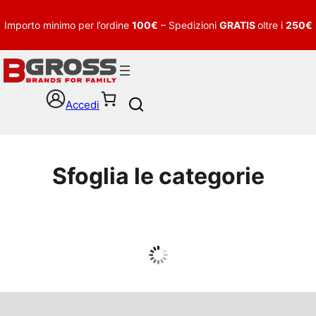
Importo minimo per l’ordine
100€
– Spedizioni
GRATIS
oltre i
250€
Accedi
S
e
a
r
c
Sfoglia le categorie
h
UOMO
Guarda tutto