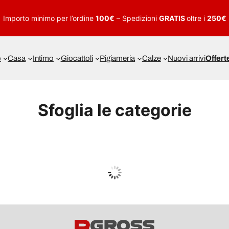
Importo minimo per l’ordine
100€
– Spedizioni
GRATIS
oltre i
250€
o
Casa
Intimo
Giocattoli
Pigiameria
Calze
Nuovi arrivi
Offert
Sfoglia le categorie
UOMO
Guarda tutto