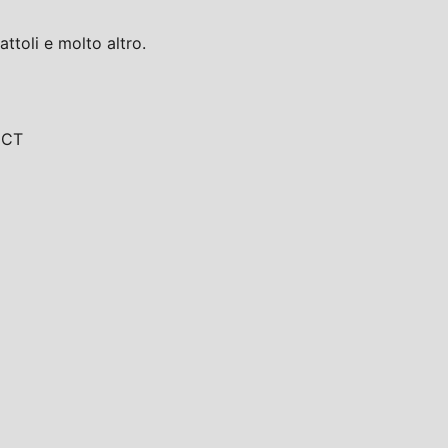
toli e molto altro.
, CT