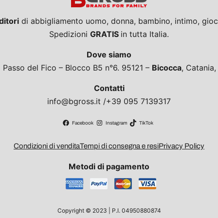
ditori
di abbigliamento uomo, donna, bambino, intimo, giocat
Spedizioni
GRATIS
in tutta Italia.
Dove siamo
a Passo del Fico – Blocco B5 n°6. 95121 –
Bicocca
, Catania
Contatti
info@bgross.it /+39 095 7139317
Facebook
Instagram
TikTok
Condizioni di vendita
Tempi di consegna e resi
Privacy Policy
Metodi di pagamento
Copyright © 2023 | P.I. 04950880874