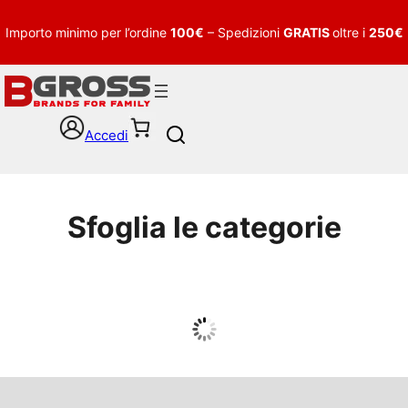
Importo minimo per l’ordine
100€
– Spedizioni
GRATIS
oltre i
250€
Accedi
S
e
a
r
c
Sfoglia le categorie
h
UOMO
Guarda tutto