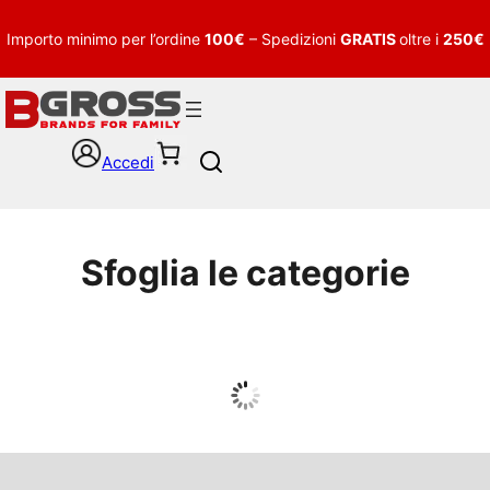
Importo minimo per l’ordine
100€
– Spedizioni
GRATIS
oltre i
250€
Accedi
S
e
a
r
c
Sfoglia le categorie
h
UOMO
Guarda tutto