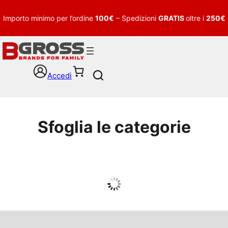
Importo minimo per l’ordine
100€
– Spedizioni
GRATIS
oltre i
250€
Accedi
S
e
a
r
c
Sfoglia le categorie
h
UOMO
Guarda tutto