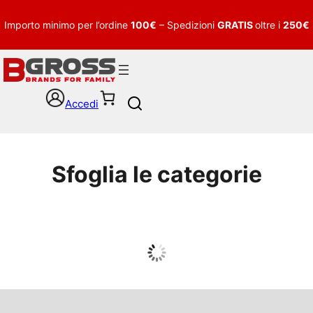
Importo minimo per l’ordine
100€
– Spedizioni
GRATIS
oltre i
250€
Accedi
S
e
a
r
c
Sfoglia le categorie
h
UOMO
Guarda tutto