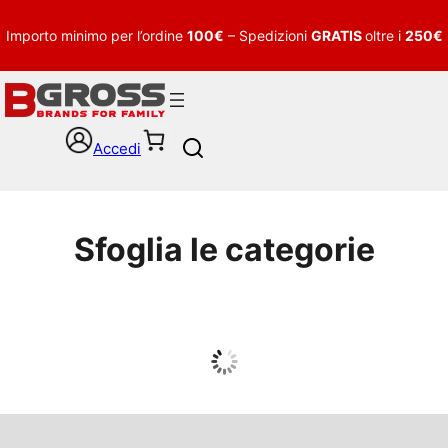
Importo minimo per l’ordine
100€
– Spedizioni
GRATIS
oltre i
250€
Accedi
S
e
a
r
c
Sfoglia le categorie
h
UOMO
Guarda tutto