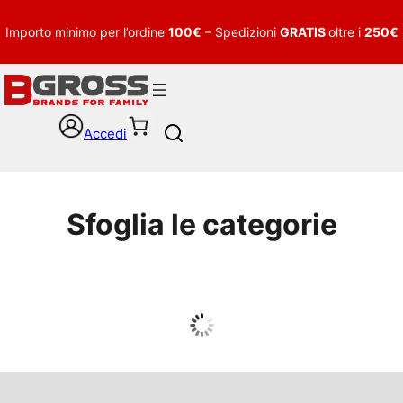
Importo minimo per l’ordine
100€
– Spedizioni
GRATIS
oltre i
250€
Accedi
S
e
a
r
c
Sfoglia le categorie
h
UOMO
Guarda tutto