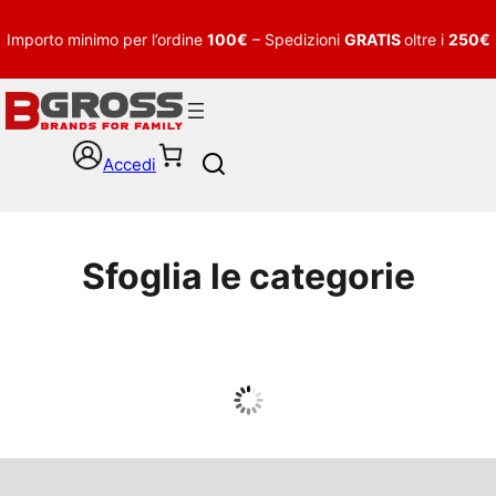
Importo minimo per l’ordine
100€
– Spedizioni
GRATIS
oltre i
250€
Accedi
S
e
a
r
c
Sfoglia le categorie
h
UOMO
Guarda tutto