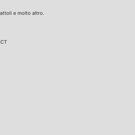
toli e molto altro.
, CT