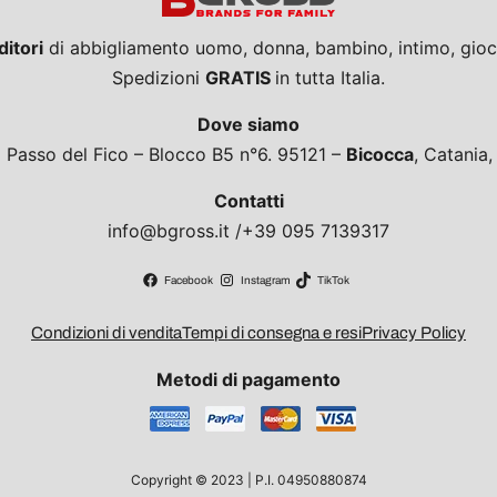
ditori
di abbigliamento uomo, donna, bambino, intimo, giocat
Spedizioni
GRATIS
in tutta Italia.
Dove siamo
a Passo del Fico – Blocco B5 n°6. 95121 –
Bicocca
, Catania
Contatti
info@bgross.it /+39 095 7139317
Facebook
Instagram
TikTok
Condizioni di vendita
Tempi di consegna e resi
Privacy Policy
Metodi di pagamento
Copyright © 2023 | P.I. 04950880874