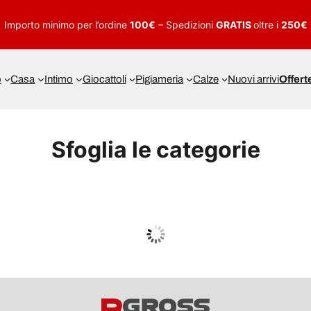
Importo minimo per l’ordine
100€
– Spedizioni
GRATIS
oltre i
250€
o
Casa
Intimo
Giocattoli
Pigiameria
Calze
Nuovi arrivi
Offert
Sfoglia le categorie
UOMO
Guarda tutto