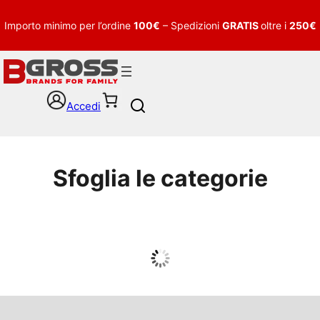
Importo minimo per l’ordine
100€
– Spedizioni
GRATIS
oltre i
250€
Accedi
S
e
a
r
c
Sfoglia le categorie
h
UOMO
Guarda tutto