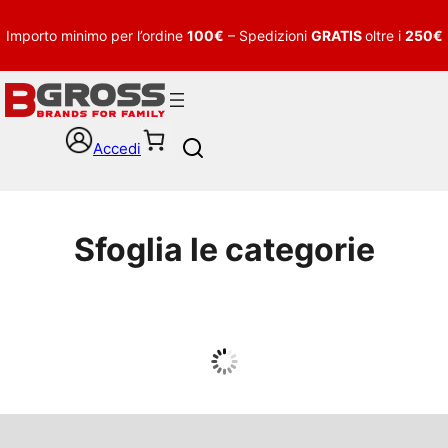
Importo minimo per l’ordine
100€
– Spedizioni
GRATIS
oltre i
250€
Accedi
S
e
a
r
c
Sfoglia le categorie
h
UOMO
Guarda tutto