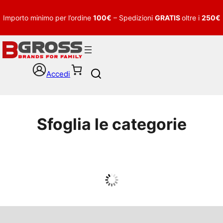
Importo minimo per l’ordine
100€
– Spedizioni
GRATIS
oltre i
250€
Accedi
S
e
a
r
c
Sfoglia le categorie
h
UOMO
Guarda tutto