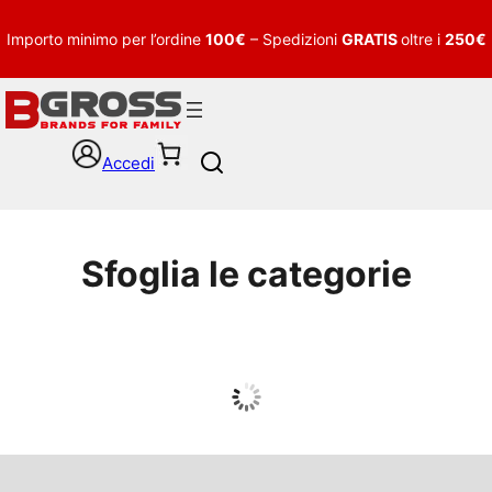
Importo minimo per l’ordine
100€
– Spedizioni
GRATIS
oltre i
250€
Accedi
S
e
a
r
c
Sfoglia le categorie
h
UOMO
Guarda tutto