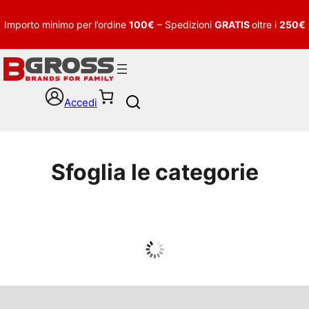
Importo minimo per l’ordine
100€
– Spedizioni
GRATIS
oltre i
250€
Accedi
S
e
a
r
c
Sfoglia le categorie
h
UOMO
Guarda tutto