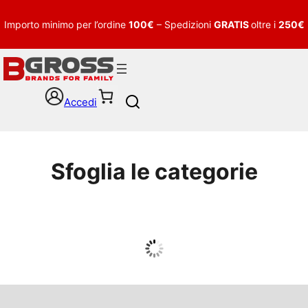
Importo minimo per l’ordine
100€
– Spedizioni
GRATIS
oltre i
250€
Accedi
S
e
a
r
c
Sfoglia le categorie
h
UOMO
Guarda tutto