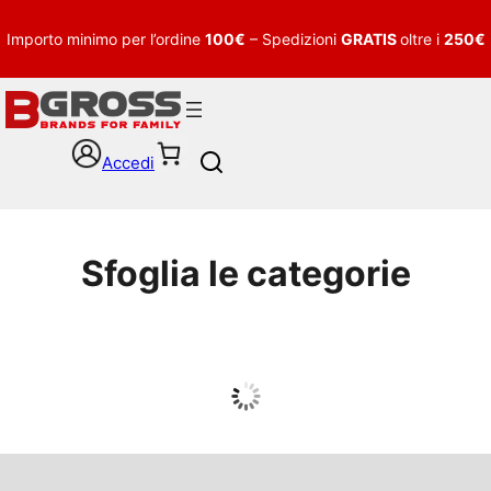
Importo minimo per l’ordine
100€
– Spedizioni
GRATIS
oltre i
250€
Accedi
S
e
a
r
c
Sfoglia le categorie
h
UOMO
Guarda tutto