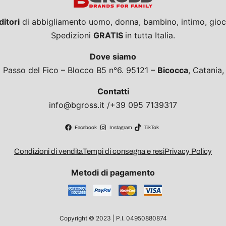
ditori
di abbigliamento uomo, donna, bambino, intimo, giocat
Spedizioni
GRATIS
in tutta Italia.
Dove siamo
a Passo del Fico – Blocco B5 n°6. 95121 –
Bicocca
, Catania
Contatti
info@bgross.it /+39 095 7139317
Facebook
Instagram
TikTok
Condizioni di vendita
Tempi di consegna e resi
Privacy Policy
Metodi di pagamento
Copyright © 2023 | P.I. 04950880874