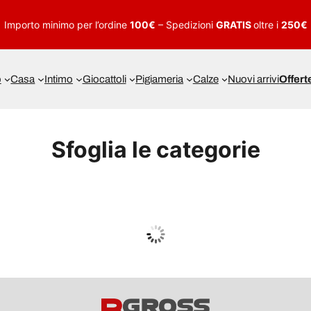
Importo minimo per l’ordine
100€
– Spedizioni
GRATIS
oltre i
250€
o
Casa
Intimo
Giocattoli
Pigiameria
Calze
Nuovi arrivi
Offert
Sfoglia le categorie
UOMO
Guarda tutto