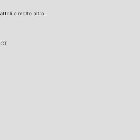
toli e molto altro.
, CT