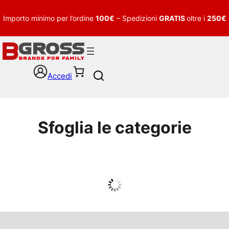
Importo minimo per l’ordine
100€
– Spedizioni
GRATIS
oltre i
250€
Accedi
S
e
a
r
c
Sfoglia le categorie
h
UOMO
Guarda tutto