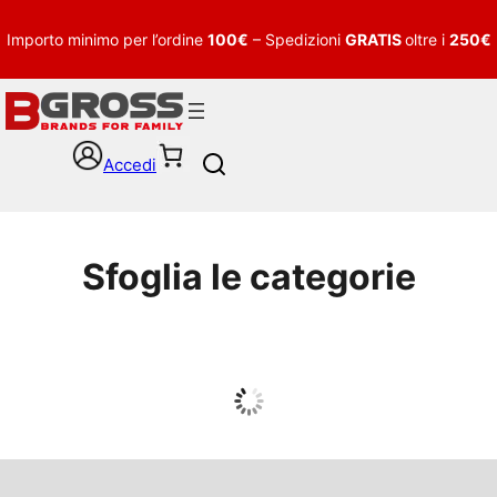
Importo minimo per l’ordine
100€
– Spedizioni
GRATIS
oltre i
250€
Accedi
S
e
a
r
c
Sfoglia le categorie
h
UOMO
Guarda tutto