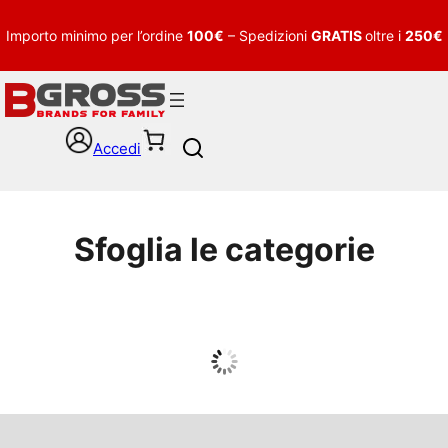
Importo minimo per l’ordine
100€
– Spedizioni
GRATIS
oltre i
250€
Accedi
S
e
a
r
c
Sfoglia le categorie
h
UOMO
Guarda tutto