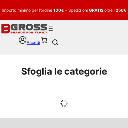
Importo minimo per l’ordine
100€
– Spedizioni
GRATIS
oltre i
250€
Accedi
S
e
a
r
c
Sfoglia le categorie
h
UOMO
Guarda tutto