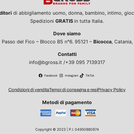
ditori
di abbigliamento uomo, donna, bambino, intimo, giocat
Spedizioni
GRATIS
in tutta Italia.
Dove siamo
a Passo del Fico – Blocco B5 n°6. 95121 –
Bicocca
, Catania
Contatti
info@bgross.it /+39 095 7139317
Facebook
Instagram
TikTok
Condizioni di vendita
Tempi di consegna e resi
Privacy Policy
Metodi di pagamento
Copyright © 2023 | P.I. 04950880874