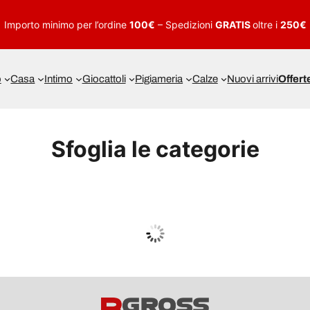
Importo minimo per l’ordine
100€
– Spedizioni
GRATIS
oltre i
250€
o
Casa
Intimo
Giocattoli
Pigiameria
Calze
Nuovi arrivi
Offert
Sfoglia le categorie
UOMO
Guarda tutto