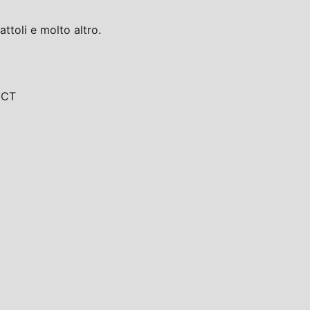
toli e molto altro.
, CT