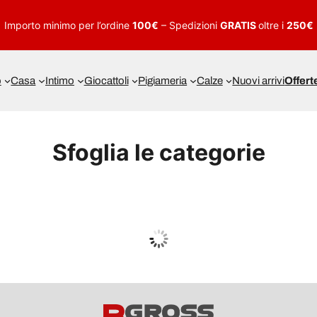
Importo minimo per l’ordine
100€
– Spedizioni
GRATIS
oltre i
250€
o
Casa
Intimo
Giocattoli
Pigiameria
Calze
Nuovi arrivi
Offert
Sfoglia le categorie
UOMO
Guarda tutto