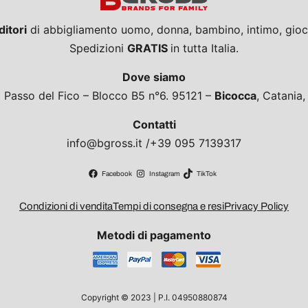
ditori
di abbigliamento uomo, donna, bambino, intimo, giocat
Spedizioni
GRATIS
in tutta Italia.
Dove siamo
a Passo del Fico – Blocco B5 n°6. 95121 –
Bicocca
, Catania
Contatti
info@bgross.it /+39 095 7139317
Facebook
Instagram
TikTok
Condizioni di vendita
Tempi di consegna e resi
Privacy Policy
Metodi di pagamento
Copyright © 2023 | P.I. 04950880874