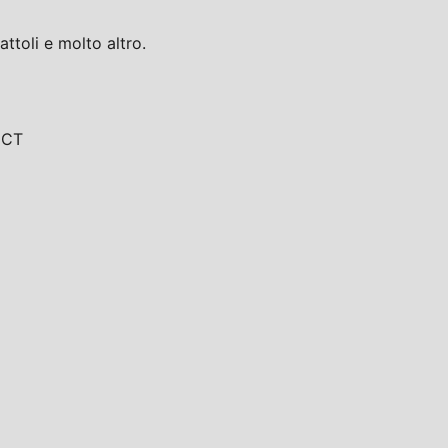
toli e molto altro.
, CT