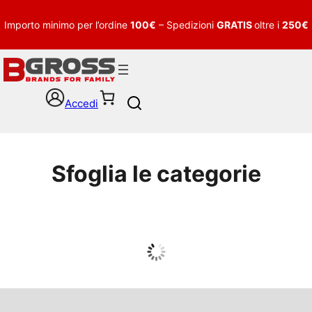
Importo minimo per l’ordine
100€
– Spedizioni
GRATIS
oltre i
250€
Accedi
S
e
a
r
c
Sfoglia le categorie
h
UOMO
Guarda tutto