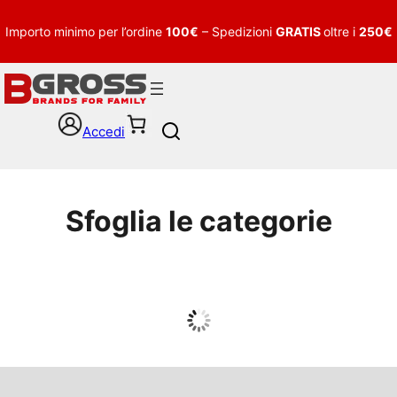
Importo minimo per l’ordine
100€
– Spedizioni
GRATIS
oltre i
250€
Accedi
S
e
a
r
c
Sfoglia le categorie
h
UOMO
Guarda tutto