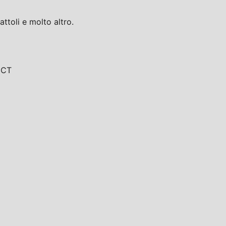
toli e molto altro.
, CT