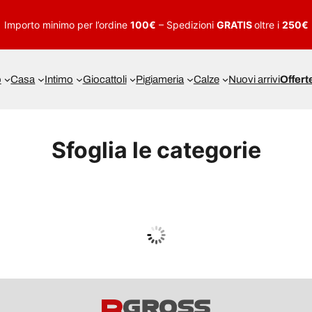
Importo minimo per l’ordine
100€
– Spedizioni
GRATIS
oltre i
250€
o
Casa
Intimo
Giocattoli
Pigiameria
Calze
Nuovi arrivi
Offert
Sfoglia le categorie
UOMO
Guarda tutto