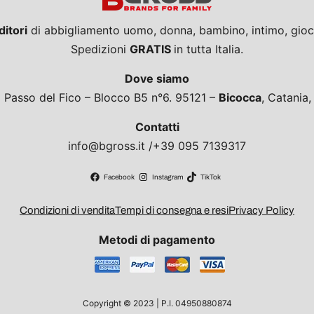
ditori
di abbigliamento uomo, donna, bambino, intimo, giocat
Spedizioni
GRATIS
in tutta Italia.
Dove siamo
a Passo del Fico – Blocco B5 n°6. 95121 –
Bicocca
, Catania
Contatti
info@bgross.it /+39 095 7139317
Facebook
Instagram
TikTok
Condizioni di vendita
Tempi di consegna e resi
Privacy Policy
Metodi di pagamento
Copyright © 2023 | P.I. 04950880874