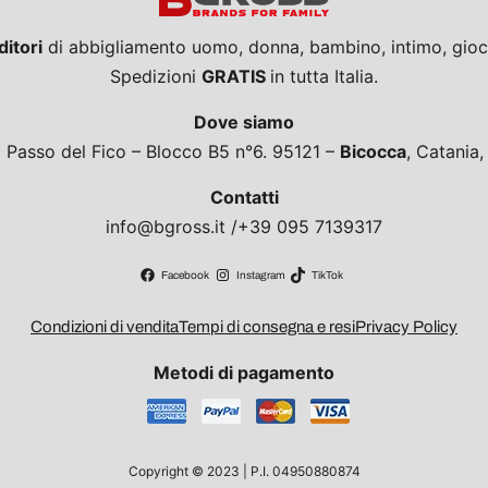
ditori
di abbigliamento uomo, donna, bambino, intimo, giocat
Spedizioni
GRATIS
in tutta Italia.
Dove siamo
a Passo del Fico – Blocco B5 n°6. 95121 –
Bicocca
, Catania
Contatti
info@bgross.it /+39 095 7139317
Facebook
Instagram
TikTok
Condizioni di vendita
Tempi di consegna e resi
Privacy Policy
Metodi di pagamento
Copyright © 2023 | P.I. 04950880874