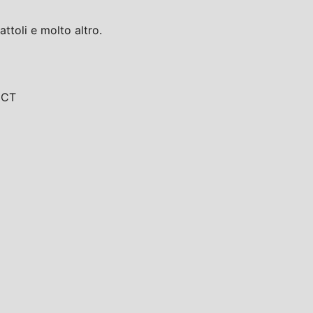
toli e molto altro.
, CT