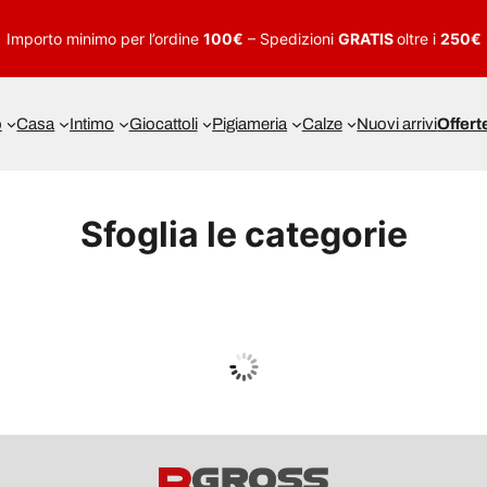
Importo minimo per l’ordine
100€
– Spedizioni
GRATIS
oltre i
250€
o
Casa
Intimo
Giocattoli
Pigiameria
Calze
Nuovi arrivi
Offert
Sfoglia le categorie
UOMO
Guarda tutto