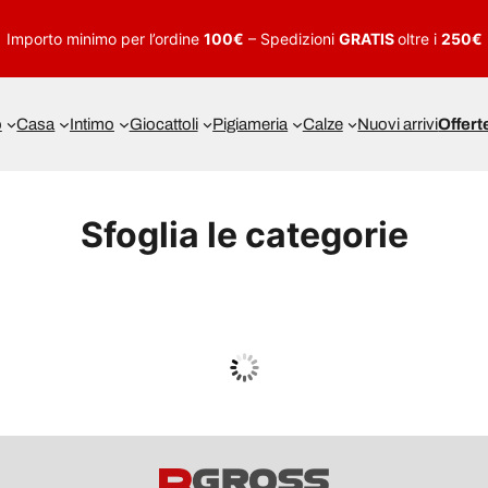
Importo minimo per l’ordine
100€
– Spedizioni
GRATIS
oltre i
250€
o
Casa
Intimo
Giocattoli
Pigiameria
Calze
Nuovi arrivi
Offert
Sfoglia le categorie
UOMO
Guarda tutto