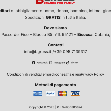
ditori
di abbigliamento uomo, donna, bambino, intimo, giocat
Spedizioni
GRATIS
in tutta Italia.
Dove siamo
a Passo del Fico – Blocco B5 n°6. 95121 –
Bicocca
, Catania
Contatti
info@bgross.it /+39 095 7139317
Facebook
Instagram
TikTok
Condizioni di vendita
Tempi di consegna e resi
Privacy Policy
Metodi di pagamento
Copyright © 2023 | P.I. 04950880874