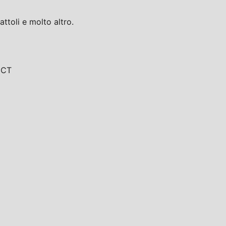
toli e molto altro.
, CT