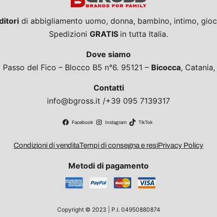
ditori
di abbigliamento uomo, donna, bambino, intimo, giocat
Spedizioni
GRATIS
in tutta Italia.
Dove siamo
a Passo del Fico – Blocco B5 n°6. 95121 –
Bicocca
, Catania
Contatti
info@bgross.it /+39 095 7139317
Facebook
Instagram
TikTok
Condizioni di vendita
Tempi di consegna e resi
Privacy Policy
Metodi di pagamento
Copyright © 2023 | P.I. 04950880874