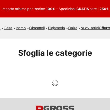
Importo minimo per l’ordine
100€
– Spedizioni
GRATIS
oltre i
250€
o
Casa
Intimo
Giocattoli
Pigiameria
Calze
Nuovi arrivi
Offert
Sfoglia le categorie
UOMO
Guarda tutto