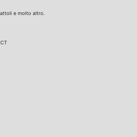
toli e molto altro.
, CT