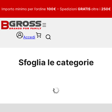
Importo minimo per l’ordine
100€
– Spedizioni
GRATIS
oltre i
250€
Accedi
S
e
a
r
c
Sfoglia le categorie
h
UOMO
Guarda tutto