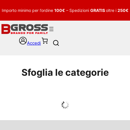
Importo minimo per l’ordine
100€
– Spedizioni
GRATIS
oltre i
250€
Accedi
S
e
a
r
c
Sfoglia le categorie
h
UOMO
Guarda tutto