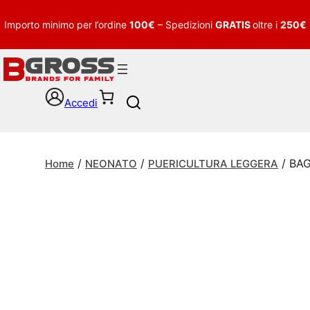
Importo minimo per l’ordine
100€
– Spedizioni
GRATIS
oltre i
250€
Accedi
S
e
a
r
/
/
/ BA
c
Home
NEONATO
PUERICULTURA LEGGERA
h