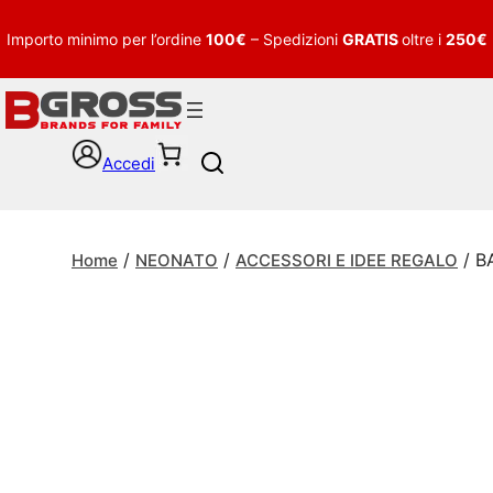
Importo minimo per l’ordine
100€
– Spedizioni
GRATIS
oltre i
250€
Accedi
S
e
a
r
/
/
/ B
c
Home
NEONATO
ACCESSORI E IDEE REGALO
h