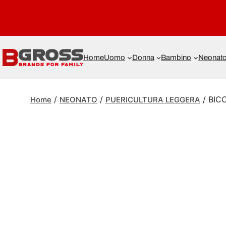
Home
Uomo
Donna
Bambino
Neonat
/
/
/ BIC
Home
NEONATO
PUERICULTURA LEGGERA