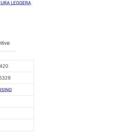
TURA LEGGERA
u
a
n
t
i
t
à
ntive
2420
6329
RSING