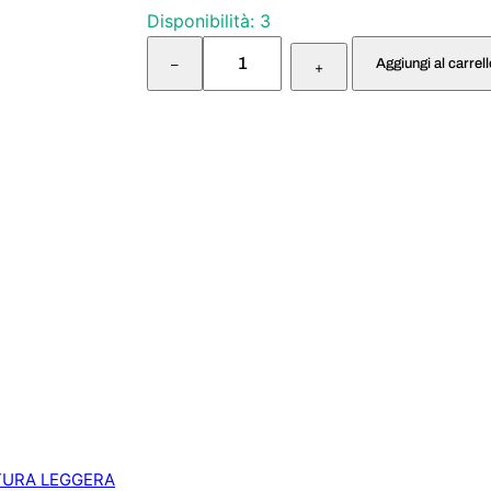
Disponibilità: 3
B
Aggiungi al carrel
–
I
+
C
C
H
I
E
R
E
S
I
L
I
C
O
N
E
B
L
U
TURA LEGGERA
q