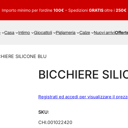
Importo minimo per l’ordine
100€
– Spedizioni
GRATIS
oltre i
250€
o
Casa
Intimo
Giocattoli
Pigiameria
Calze
Nuovi arrivi
Offert
CHIERE SILICONE BLU
BICCHIERE SIL
Registrati ed accedi per visualizzare il prez
SKU:
CHI.001022420