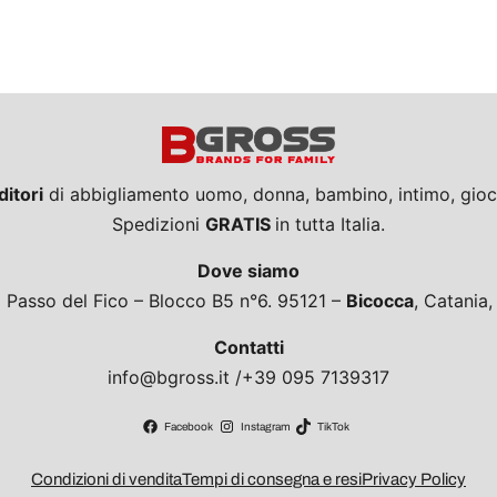
ditori
di abbigliamento uomo, donna, bambino, intimo, giocat
Spedizioni
GRATIS
in tutta Italia.
Dove siamo
a Passo del Fico – Blocco B5 n°6. 95121 –
Bicocca
, Catania
Contatti
info@bgross.it /+39 095 7139317
Facebook
Instagram
TikTok
Condizioni di vendita
Tempi di consegna e resi
Privacy Policy