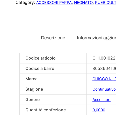
Category:
, 
, 
ACCESSORI PAPPA
NEONATO
PUERICUL
Descrizione
Informazioni aggiu
Codice articolo
CHI.00102
Codice a barre
805866416
Marca
CHICCO NU
Stagione
Continuativo
Genere
Accessori
Quantità confezione
0,0000