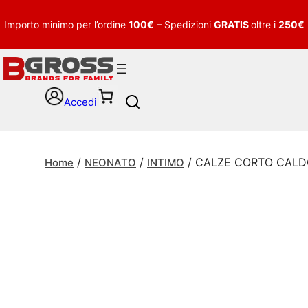
Importo minimo per l’ordine
100€
– Spedizioni
GRATIS
oltre i
250€
Accedi
S
e
a
r
/
/
/ CALZE CORTO CAL
c
Home
NEONATO
INTIMO
h