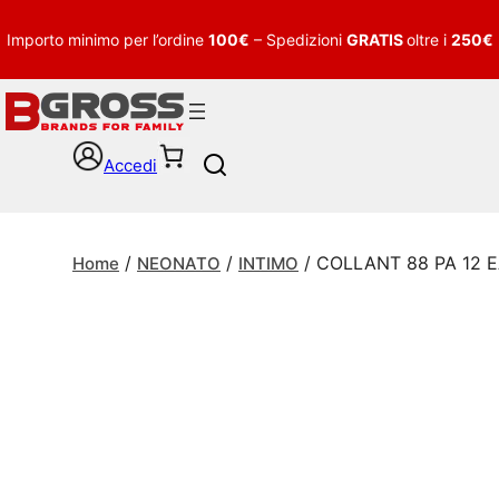
Importo minimo per l’ordine
100€
– Spedizioni
GRATIS
oltre i
250€
Accedi
S
e
a
r
/
/
/ COLLANT 88 PA 12 
c
Home
NEONATO
INTIMO
h