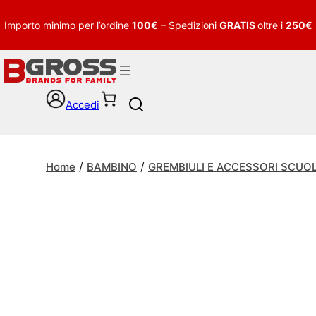
Importo minimo per l’ordine
100€
– Spedizioni
GRATIS
oltre i
250€
Accedi
S
e
a
r
/
/
c
Home
BAMBINO
GREMBIULI E ACCESSORI SCUO
h