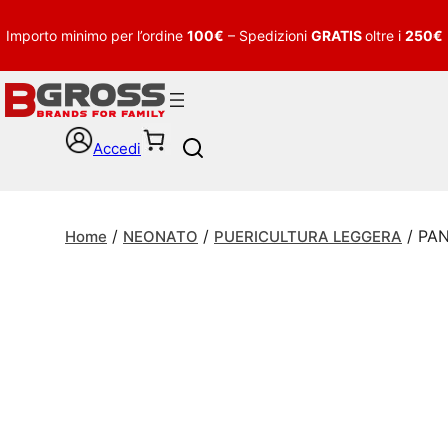
Importo minimo per l’ordine
100€
– Spedizioni
GRATIS
oltre i
250€
Accedi
S
e
a
r
/
/
/ PAN
c
Home
NEONATO
PUERICULTURA LEGGERA
h