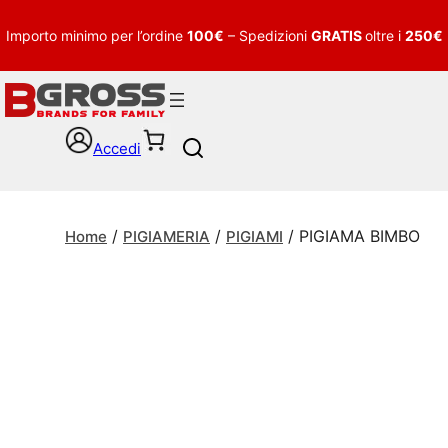
Importo minimo per l’ordine
100€
– Spedizioni
GRATIS
oltre i
250€
Accedi
S
e
a
r
/
/
/ PIGIAMA BIMBO
c
Home
PIGIAMERIA
PIGIAMI
h