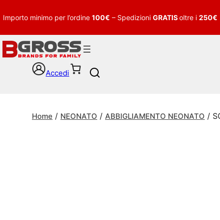
Importo minimo per l’ordine
100€
– Spedizioni
GRATIS
oltre i
250€
Accedi
S
e
a
r
/
/
/ S
c
Home
NEONATO
ABBIGLIAMENTO NEONATO
h