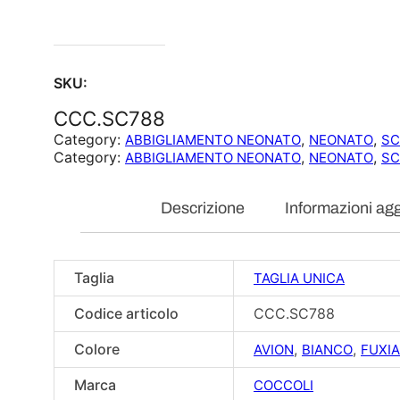
SKU:
CCC.SC788
Category:
, 
, 
ABBIGLIAMENTO NEONATO
NEONATO
SC
Category:
, 
, 
ABBIGLIAMENTO NEONATO
NEONATO
SC
Descrizione
Informazioni agg
Taglia
TAGLIA UNICA
Codice articolo
CCC.SC788
Colore
,
,
AVION
BIANCO
FUXIA
Marca
COCCOLI