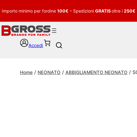
Importo minimo per l’ordine
100€
– Spedizioni
GRATIS
oltre i
250€
Accedi
S
e
a
r
/
/
/ S
c
Home
NEONATO
ABBIGLIAMENTO NEONATO
h