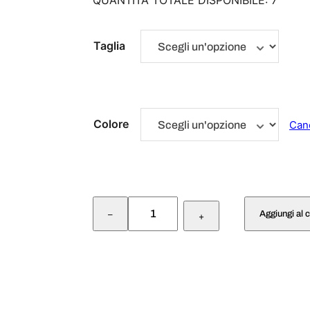
QUANTITÀ TOTALE DISPONIBILE: 7
Taglia
Colore
Can
S
Aggiungi al c
–
C
+
A
R
P
I
N
E