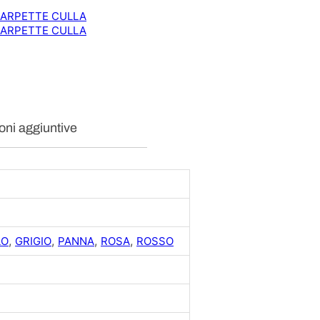
C
ARPETTE CULLA
A
ARPETTE CULLA
L
D
O
C
O
T
O
oni aggiuntive
N
E
q
u
a
n
t
i
,
,
,
,
LO
GRIGIO
PANNA
ROSA
ROSSO
t
à