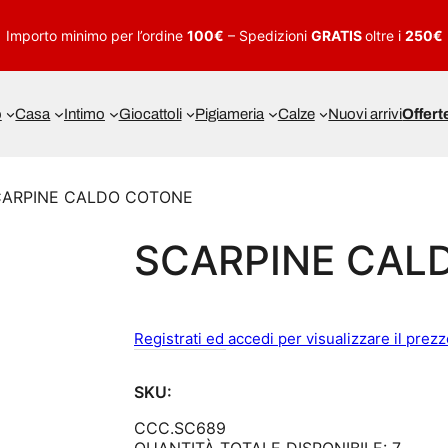
Importo minimo per l’ordine
100€
– Spedizioni
GRATIS
oltre i
250€
o
Casa
Intimo
Giocattoli
Pigiameria
Calze
Nuovi arrivi
Offert
CARPINE CALDO COTONE
SCARPINE CAL
Registrati ed accedi per visualizzare il prez
SKU:
CCC.SC689