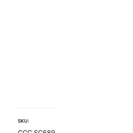
SKU:
CCC.SC689